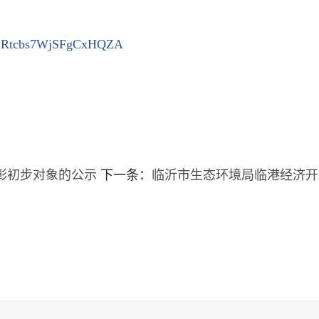
qhtiRtcbs7WjSFgCxHQZA
表彰初步对象的公示
下一条：
​临沂市生态环境局临港经济