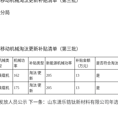
路移动机械淘汰更新补贴清单（第三批）
区分局
路移动机械淘汰更新补贴清单（第三批）
机械类
机械功
补贴金额
补贴类型
新能源机械功率
是否符合淘
型
率
（万元）
淘汰/更
装载机
162
205
13
是
新
淘汰/更
装载机
175
205
13
是
新
发放人员公示
下一条：
山东潇乐锆钛新材料有限公司年选