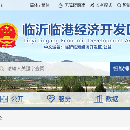
期五
简体
/
繁体
无障碍阅读
长者模式
智
公开
服务
数据
文