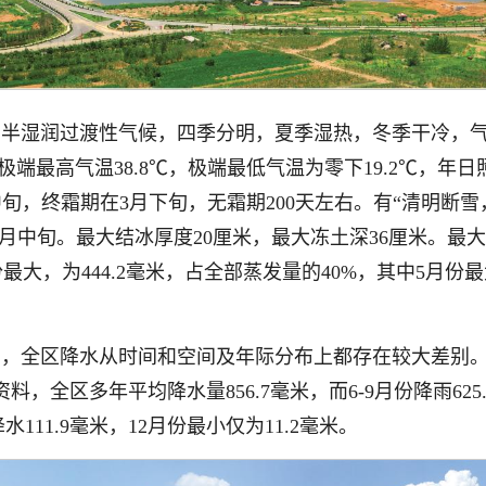
，半湿润过渡性气候，四季分明，夏季湿热，冬季干冷，
极端最高气温38.8℃，极端最低气温为零下19.2℃，年日
0月中旬，终霜期在3月下旬，无霜期200天左右。有“清明
冻期在3月中旬。最大结冰厚度20厘米，最大冻土深36厘米。
月份最大，为444.2毫米，占全部蒸发量的40%，其中5月份
响，全区降水从时间和空间及年际分布上都存在较大差别
，全区多年平均降水量856.7毫米，而6-9月份降雨625
降水111.9毫米，12月份最小仅为11.2毫米。