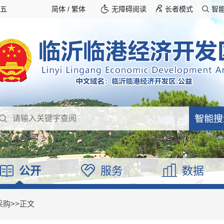
期五
简体
/
繁体
无障碍阅读
长者模式
智
公开
服务
数据
采购
>>
正文