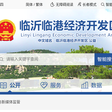
期四
简体
/
繁体
无障碍阅读
长者模式
智
公开
服务
数据
务新媒体监管