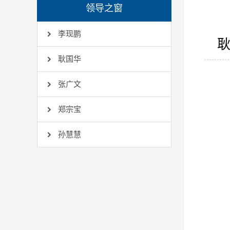
领导之窗
李现鹏
耿国华
张广文
郑宗宝
孙慧慧