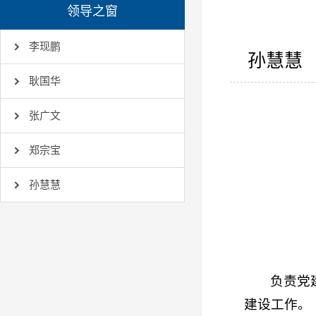
领导之窗
李现鹏
孙慧慧
耿国华
张广文
郑宗宝
孙慧慧
负责党
建设工作。